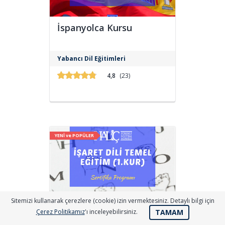
İspanyolca Kursu
Kurs boyunca alınan eğitimlerle
Yabancı Dil Eğitimleri
İspanyolca dinleme, konuşma, okuma
ve yazma becerilerinin edinilmiş
4,8
(23)
olunması hedeflenmektedir.
YENİ ve POPÜLER
Sitemizi kullanarak çerezlere (cookie) izin vermektesiniz. Detaylı bilgi için
İşaret Dili Temel Eğitim
TAMAM
Çerez Politikamız
'ı inceleyebilirsiniz.
(1. Kur)