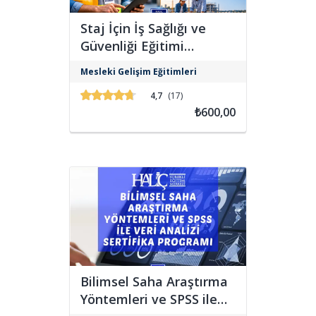
Staj İçin İş Sağlığı ve
Güvenliği Eğitimi
Sertifika Programı
15.05.2013 tarih ve 28648 sayılı Resmi
Mesleki Gelişim Eğitimleri
Gazete’de yayımlanarak yürürlüğe
giren “Çalışanların İş Sağlığı ve
4,7
(17)
Güvenliği Eğitimlerinin Usul ve Esasları
₺600,00
Hakkında Yönetmelik”in 5'inci
maddesine göre ise işverenler,
çalışanların iş sağlığı ve güvenliği
eğitimlerini yapmakla yükümlüdür.
Bilimsel Saha Araştırma
Yöntemleri ve SPSS ile