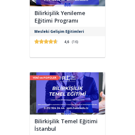
Bilirkişilik Yenileme
Eğitimi Programı
Eğitim sonunda, katılımcılara “Bilirkişilik
Mesleki Gelişim Eğitimleri
Yenileme Eğitimi”ni tamamladığına dair
katılım belgesi verilecektir.
4,6
(16)
YENİ ve POPÜLER
Bilirkişilik Temel Eğitimi
İstanbul